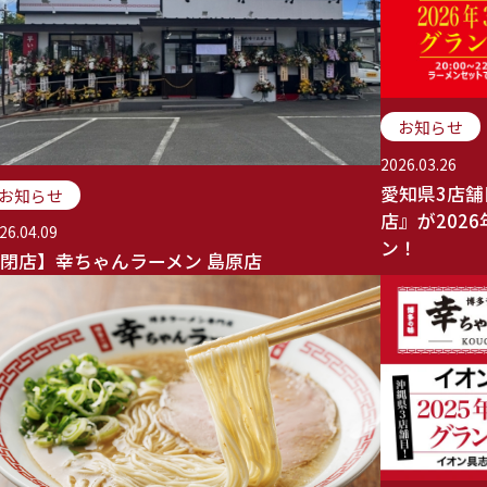
お知らせ
2026.03.26
愛知県3店舗
お知らせ
店』が202
26.04.09
ン！
閉店】幸ちゃんラーメン 島原店