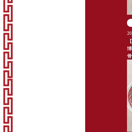
20
【
博
骨