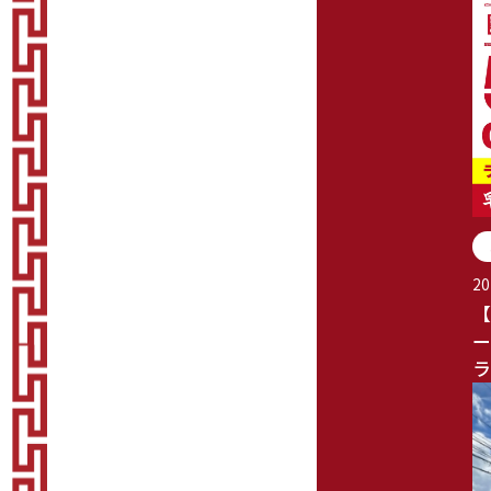
20
【
ー
ラ