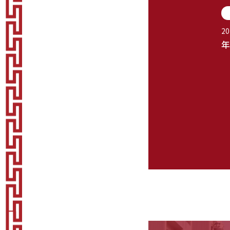
20
年
投
稿
の
ペ
ー
ジ
送
り