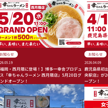
お知らせ
お知らせ
2026.04.09
26.05.19
鹿児島県初
福岡・西月隈に登場！】博多一幸舎プロデュ
央駅店』が2
ス「幸ちゃんラーメン 西月隈店」5月20日グ
ープン！
ンドオープン！